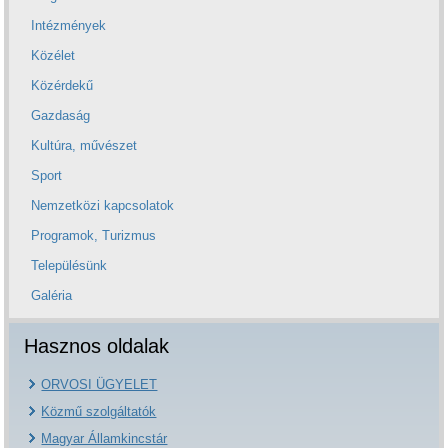
Intézmények
Közélet
Közérdekű
Gazdaság
Kultúra, művészet
Sport
Nemzetközi kapcsolatok
Programok, Turizmus
Településünk
Galéria
Hasznos oldalak
ORVOSI ÜGYELET
Közmű szolgáltatók
Magyar Államkincstár