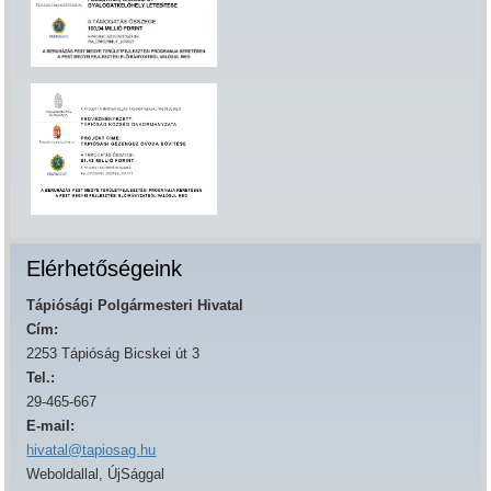
Elérhetőségeink
Tápiósági Polgármesteri Hivatal
Cím:
2253 Tápióság Bicskei út 3
Tel.:
29-465-667
E-mail:
hivatal@tapiosag.hu
Weboldallal, ÚjSággal