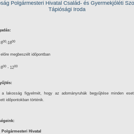
ság Polgármesteri Hivatal Család- és Gyermekjóléti Szo
Tápiósági Iroda
gadás:
00
00
8
-18
előre megbeszélt időpontban
00
00
8
- 12
űjtés:
k a lakosság figyelmét, hogy az adományruhák begyűjtése minden eset
ett időpontokban történik.
ségeink:
 Polgármesteri Hivatal