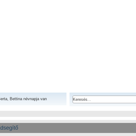
erta, Bettina névnapja van
dsegítő