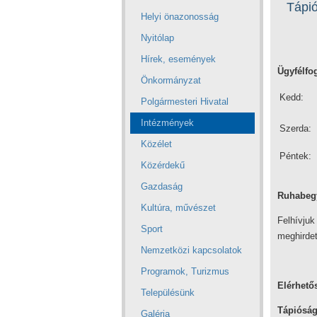
Tápió
Helyi önazonosság
Nyitólap
Hírek, események
Ügyfélfo
Önkormányzat
Kedd:
Polgármesteri Hivatal
Intézmények
Szerda:
Közélet
Péntek:
Közérdekű
Gazdaság
Ruhabegy
Kultúra, művészet
Felhívju
Sport
meghirdet
Nemzetközi kapcsolatok
Programok, Turizmus
Elérhető
Településünk
Tápióság
Galéria