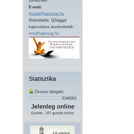
29-465-667
E-mail:
hivatal@tapiosag.hu
Weboldallal, ÚjSággal
kapcsolatos észrevételek:
info@tapiosag.hu
Statisztika
Összes látogató:
5340052
Jelenleg online
Guests : 167 guests online