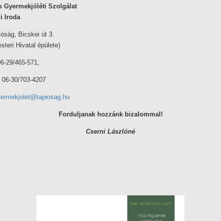
s Gyermekjóléti Szolgálat
i Iroda
óság, Bicskei út 3.
steri Hivatal épülete)
6-29/465-571,
/703-4207
ermekjolet@tapiosag.hu
Forduljanak hozzánk bizalommal!
Cserni Lászlóné