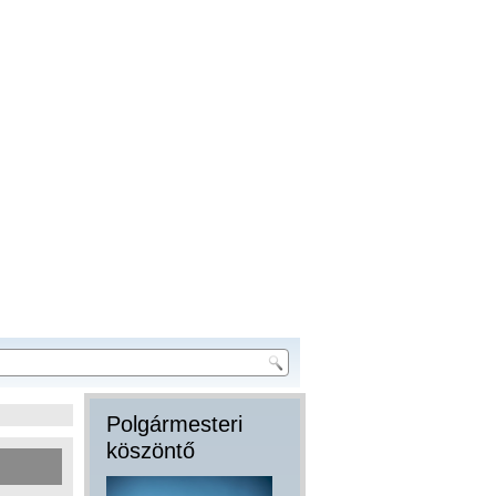
Polgármesteri
köszöntő