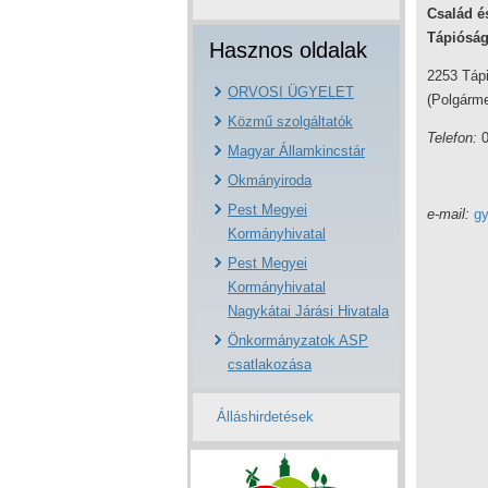
Család é
Tápióság
Hasznos oldalak
2253 Tápi
ORVOSI ÜGYELET
(Polgárme
Közmű szolgáltatók
Telefon:
0
Magyar Államkincstár
06-30
Okmányiroda
Pest Megyei
e-mail:
gy
Kormányhivatal
Pest Megyei
Kormányhivatal
Nagykátai Járási Hivatala
Önkormányzatok ASP
csatlakozása
Álláshirdetések