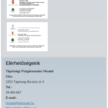
Elérhetőségeink
Tápiósági Polgármesteri Hivatal
Cím:
2253 Tápióság Bicskei út 3
Tel.:
29-465-667
E-mail:
hivatal@tapiosag.hu