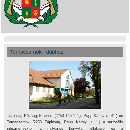
Tornacsarnok, Klubház
Tápióság Községi Klubház (2253 Tápióság, Papp Károly u. 41.) és
Tornacsarnok (2253 Tápióság, Papp Károly u. 1.) a muzeális
intézményekről, a nyilvános könyvtári ellátásról és a