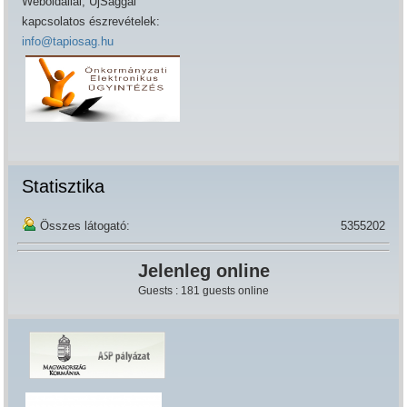
Weboldallal, ÚjSággal
kapcsolatos észrevételek:
info@tapiosag.hu
Statisztika
Összes látogató:
5355202
Jelenleg online
Guests : 181 guests online