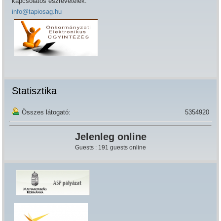
kapcsolatos észrevételek:
info@tapiosag.hu
Statisztika
Összes látogató:
5354920
Jelenleg online
Guests : 191 guests online