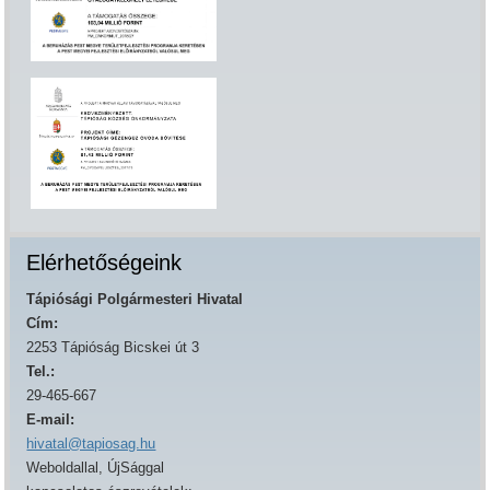
Elérhetőségeink
Tápiósági Polgármesteri Hivatal
Cím:
2253 Tápióság Bicskei út 3
Tel.:
29-465-667
E-mail:
hivatal@tapiosag.hu
Weboldallal, ÚjSággal