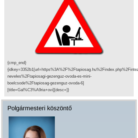
{cmp_end}
{idkey=3352b1[url=https%3A%2F%2Ftapiosag.hu%2Findex.php%2Fint
neveles%2Ftapiosagi-gezenguz-ovoda-es-mini-
boelcsode%2Ftapiosag-gezenguz-ovoda-6]
[title=Gal%C3%A9ria+ovi][desc=]}
Polgármesteri köszöntő