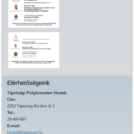
Elérhetőségeink
Tápiósági Polgármesteri Hivatal
Cím:
2253 Tápióság Bicskei út 3
Tel.:
29-465-667
E-mail:
hivatal@tapiosag.hu