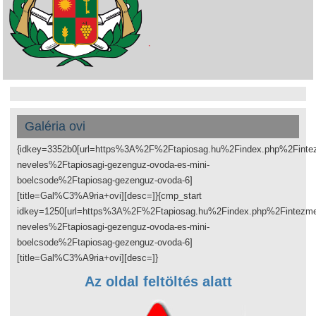
Galéria ovi
{idkey=3352b0[url=https%3A%2F%2Ftapiosag.hu%2Findex.php%2Fint
neveles%2Ftapiosagi-gezenguz-ovoda-es-mini-
boelcsode%2Ftapiosag-gezenguz-ovoda-6]
[title=Gal%C3%A9ria+ovi][desc=]}{cmp_start
idkey=1250[url=https%3A%2F%2Ftapiosag.hu%2Findex.php%2Fintezm
neveles%2Ftapiosagi-gezenguz-ovoda-es-mini-
boelcsode%2Ftapiosag-gezenguz-ovoda-6]
[title=Gal%C3%A9ria+ovi][desc=]}
Az oldal feltöltés alatt