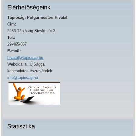
Elérhetőségeink
Tápiósági Polgármesteri Hivatal
Cím:
2253 Tápióság Bicskei út 3
Tel.:
29-465-667
E-mail:
hivatal@tapiosag.hu
Weboldallal, ÚjSággal
kapcsolatos észrevételek:
info@tapiosag.hu
Statisztika