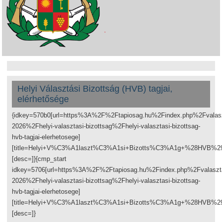
Helyi Választási Bizottság (HVB) tagjai,
elérhetősége
{idkey=570b0[url=https%3A%2F%2Ftapiosag.hu%2Findex.php%2Fvalas
2026%2Fhelyi-valasztasi-bizottsag%2Fhelyi-valasztasi-bizottsag-
hvb-tagjai-elerhetosege]
[title=Helyi+V%C3%A1laszt%C3%A1si+Bizotts%C3%A1g+%28HVB%
[desc=]}{cmp_start
idkey=5706[url=https%3A%2F%2Ftapiosag.hu%2Findex.php%2Fvalaszt
2026%2Fhelyi-valasztasi-bizottsag%2Fhelyi-valasztasi-bizottsag-
hvb-tagjai-elerhetosege]
[title=Helyi+V%C3%A1laszt%C3%A1si+Bizotts%C3%A1g+%28HVB%
[desc=]}