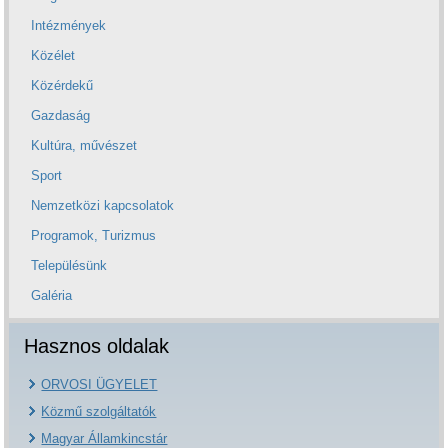
Intézmények
Közélet
Közérdekű
Gazdaság
Kultúra, művészet
Sport
Nemzetközi kapcsolatok
Programok, Turizmus
Településünk
Galéria
Hasznos oldalak
ORVOSI ÜGYELET
Közmű szolgáltatók
Magyar Államkincstár