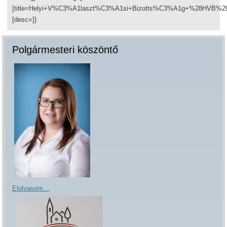
[title=Helyi+V%C3%A1laszt%C3%A1si+Bizotts%C3%A1g+%28HVB%
[desc=]}
Polgármesteri köszöntő
Elolvasom...