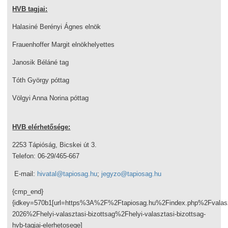
HVB tagjai:
Halasiné Berényi Ágnes elnök
Frauenhoffer Margit elnökhelyettes
Janosik Béláné tag
Tóth György póttag
Völgyi Anna Norina póttag
HVB elérhetősége:
2253 Tápióság, Bicskei út 3.
Telefon: 06-29/465-667
E-mail:
hivatal@tapiosag.hu
;
jegyzo@tapiosag.hu
{cmp_end}
{idkey=570b1[url=https%3A%2F%2Ftapiosag.hu%2Findex.php%2Fvalas
2026%2Fhelyi-valasztasi-bizottsag%2Fhelyi-valasztasi-bizottsag-
hvb-tagjai-elerhetosege]