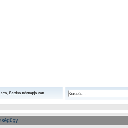
erta, Bettina névnapja van
zségügy