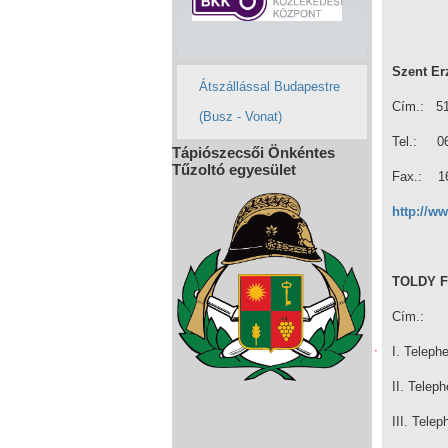
Szent Er
Átszállással Budapestre
Cím.: 510
(Busz - Vonat)
Tel.: 06
Tápiószecsői Önkéntes
Tűzoltó egyesület
Fax.: 16
http://w
TOLDY 
Cím.:
I. Telep
II. Telep
III. Tel