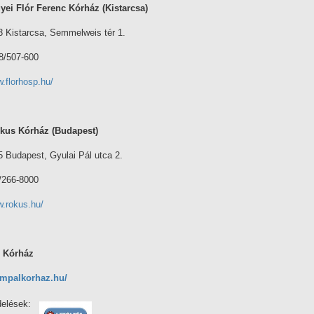
yei Flór Ferenc Kórház
(Kistarcsa)
 Kistarcsa, Semmelweis tér 1.
28/507-600
w.florhosp.hu/
kus Kórház
(Budapest)
 Budapest, Gyulai Pál utca 2.
1/266-8000
w.rokus.hu/
 Kórház
eimpalkorhaz.hu/
elések: