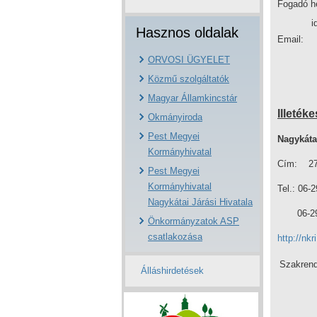
Fogadó h
időpon
Hasznos oldalak
Em
ORVOSI ÜGYELET
Közmű szolgáltatók
Magyar Államkincstár
Illeték
Okmányiroda
Pest Megyei
Nagykáta
Kormányhivatal
Cím: 276
Pest Megyei
Kormányhivatal
Tel.: 06-
Nagykátai Járási Hivatala
06-29/
Önkormányzatok ASP
csatlakozása
http://nkr
Szakrend
Álláshirdetések