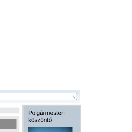
Polgármesteri
köszöntő