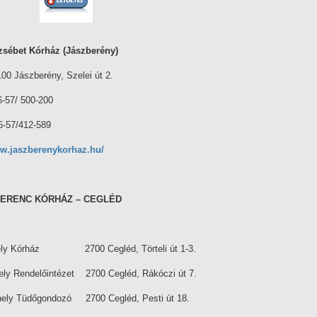
zsébet Kórház
(Jászberény)
0 Jászberény, Szelei út 2.
-57/ 500-200
-57/412-589
ww.jaszberenykorhaz.hu/
FERENC KÓRHÁZ – CEGLÉD
hely Kórház 2700 Cegléd, Törteli út 1-3.
hely Rendelőintézet 2700 Cegléd, Rákóczi út 7.
ephely Tüdőgondozó 2700 Cegléd, Pesti út 18.