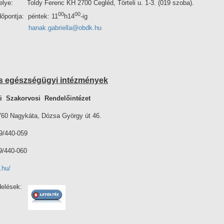
elye: Toldy Ferenc KH 2700 Cegléd, Törteli u. 1-3. (019 szoba).
00
00
tja: péntek: 11
h14
-ig
ail:
hanak.gabriella@obdk.hu
es egészségügyi intézmények
i Szakorvosi Rendelőintézet
0 Nagykáta, Dózsa György út 46.
29/440-059
440-060
i.hu/
elések: