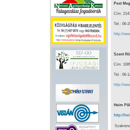
Pest Meg
Cím: 2143
Tel.: 06-
http://ww
Szent Ró
Cím: 1085
Tel.: 06-
http://ww
Heim Pál
http://h
Szakrend