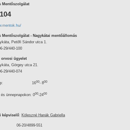
 Mentőszolgálat
 104
w.mentok.hu/
 Mentőszolgálat - Nagykátai mentőállomás
káta, Petőfi Sándor utca 1.
06-29/440-100
 orvosi ügyelet
ykáta, Görgey utca 21.
06-29/440-074
00
00
öznap: 16
- 8
00
00
 és ünnepnapokon: 0
-24
i képviselő
:
Köleszné Hanák Gabriella
06-20/4899-551