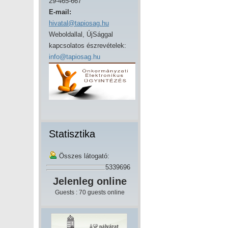
29-465-667
E-mail:
hivatal@tapiosag.hu
Weboldallal, ÚjSággal
kapcsolatos észrevételek:
info@tapiosag.hu
Statisztika
Összes látogató:
5339696
Jelenleg online
Guests : 70 guests online