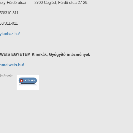
phely Fürdő utcai 2700 Cegléd, Fürdő utca 27-29.
53/310-311
311-011
dykorhaz.hu/
EIS EGYETEM Klinikák, Gyógyító intézmények
emmelweis.hu/
elések: