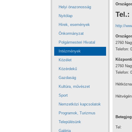
Országos
Helyi önazonosság
Tel.:
Nyitólap
Hírek, események
http://ww
Önkormányzat
Országos
Polgármesteri Hivatal
2760 Nagy
Telefon: 
Intézmények
Központi
Közélet
2760 Nag
Közérdekű
Telefon: 
Gazdaság
Hétk
Kultúra, művészet
Sport
Hétvégén
Nemzetközi kapcsolatok
Programok, Turizmus
Betegjog
Településünk
Tel: 
Galéria