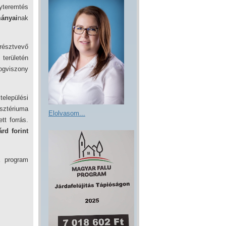
yteremtés
mányai
nak
résztvevő
 területén
ogviszony
elepülési
sztériuma
Elolvasom...
tt forrás.
árd forint
a program