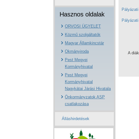
Pályázat
Hasznos oldalak
Pályázat
ORVOSI ÜGYELET
Közmű szolgáltatók
Magyar Államkincstár
Okmányiroda
A diák
Pest Megyei
Kormányhivatal
Pest Megyei
Kormányhivatal
Nagykátai Járási Hivatala
Önkormányzatok ASP
csatlakozása
Álláshirdetések