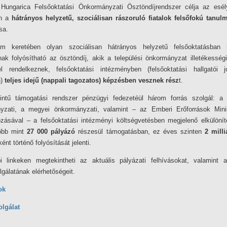
Hungarica Felsőoktatási Önkormányzati Ösztöndíjrendszer célja az esél
en a
hátrányos helyzetű, szociálisan rászoruló fiatalok felsőfokú tanul
sa.
m keretében olyan szociálisan hátrányos helyzetű felsőoktatásban 
nak folyósítható az ösztöndíj, akik a települési önkormányzat illetékességi
yel rendelkeznek, felsőoktatási intézményben (felsőoktatási hallgatói j
)
teljes idejű (nappali tagozatos) képzésben vesznek rész
t.
intű támogatási rendszer pénzügyi fedezetéül három forrás szolgál: a t
yzati, a megyei önkormányzati, valamint – az Emberi Erőforrások Mini
ozásával – a felsőoktatási intézményi költségvetésben megjelenő elkülöníte
öbb mint
27 000 pályázó
részesül támogatásban, ez éves szinten
2 milli
ént történő folyósítását jelenti.
i linkeken megtekintheti az aktuális pályázati felhívásokat, valamint 
lgálatának elérhetőségeit.
ok
olgálat