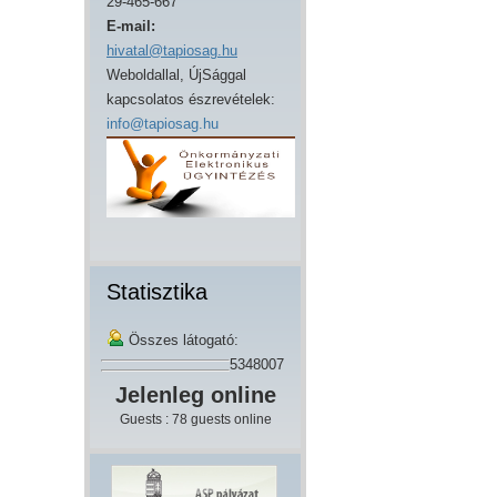
29-465-667
E-mail:
hivatal@tapiosag.hu
Weboldallal, ÚjSággal
kapcsolatos észrevételek:
info@tapiosag.hu
Statisztika
Összes látogató:
5348007
Jelenleg online
Guests : 78 guests online