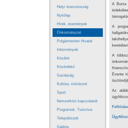
A Bursa 
Helyi önazonosság
érdekéb
Nyitólap
támogatá
Hírek, események
A progra
Önkormányzat
hallgatók
lakóhell
Polgármesteri Hivatal
keretében
Intézmények
A többsz
Közélet
önkormán
Közérdekű
finanszír
Évente t
Gazdaság
ösztöndíjk
Kultúra, művészet
Az alább
Sport
ügyfélszo
Nemzetközi kapcsolatok
Felhívás
Programok, Turizmus
Ügyfélsz
Településünk
Galéria