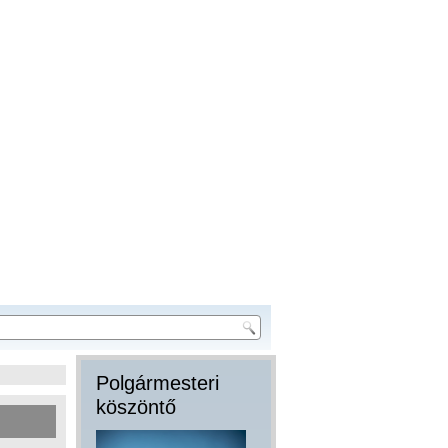
Polgármesteri
köszöntő