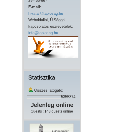
29-465-667
E-mail:
hivatal@tapiosag.hu
Weboldallal, ÚjSággal
kapcsolatos észrevételek:
info@tapiosag.hu
Statisztika
Összes látogató:
5355374
Jelenleg online
Guests : 148 guests online