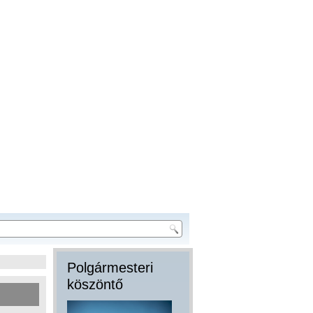
Polgármesteri
köszöntő