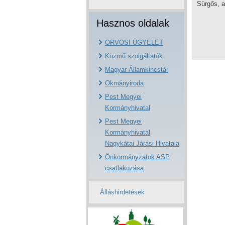
Sürgős, 
Hasznos oldalak
ORVOSI ÜGYELET
Közmű szolgáltatók
Magyar Államkincstár
Okmányiroda
Pest Megyei
Kormányhivatal
Pest Megyei
Kormányhivatal
Nagykátai Járási Hivatala
Önkormányzatok ASP
csatlakozása
Álláshirdetések