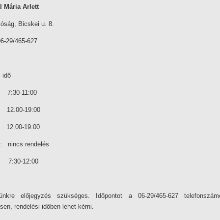
l Mária Arlett
óság, Bicskei u. 8.
06-29/465-627
 idő
7:30-11:00
12.00-19:00
 12:00-19:00
k: nincs rendelés
 7:30-12:00
ünkre előjegyzés szükséges. Időpontot a 06-29/465-627 telefonszá
en, rendelési időben lehet kérni.