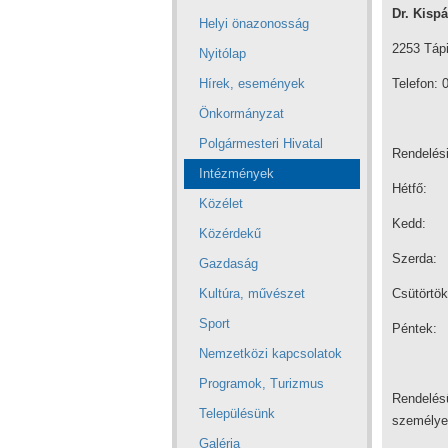
Dr. Kispá
Helyi önazonosság
2253 Tápi
Nyitólap
Hírek, események
Telefon: 
Önkormányzat
Polgármesteri Hivatal
Rendelési
Intézmények
Hétfő: 
Közélet
Kedd: 
Közérdekű
Szerda:
Gazdaság
Kultúra, művészet
Csütörtö
Sport
Péntek:
Nemzetközi kapcsolatok
Programok, Turizmus
Rendelés
Településünk
személyes
Galéria