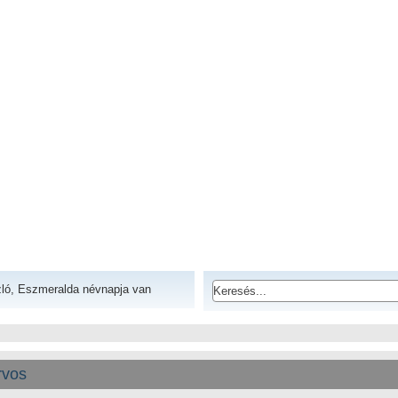
ló, Eszmeralda névnapja van
rvos