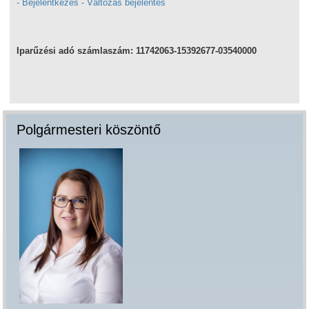
- Bejelentkezés - Változás bejelentés
Iparűzési adó számlaszám: 11742063-15392677-03540000
Polgármesteri köszöntő