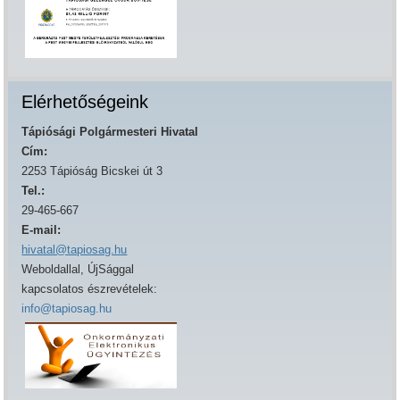
Elérhetőségeink
Tápiósági Polgármesteri Hivatal
Cím:
2253 Tápióság Bicskei út 3
Tel.:
29-465-667
E-mail:
hivatal@tapiosag.hu
Weboldallal, ÚjSággal
kapcsolatos észrevételek:
info@tapiosag.hu