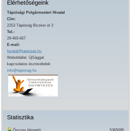
Elérhetőségeink
Tápiósági Polgármesteri Hivatal
Cím:
2253 Tápióság Bicskei út 3
Tel.:
29-465-667
E-mail:
hivatal@tapiosag.hu
Weboldallal, ÚjSággal
kapcsolatos észrevételek:
info@tapiosag.hu
Statisztika
Összes látogató:
5365095