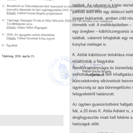
találtak. Az udvaron is körbe nézte
parkoló autó előtt egy átlátszó befő
üvegre bukkantak, amiben zöld nö
törmelék volt. A melléképületben –
egy üvegben – kábítószergyanús a
találtak, valamint lefoglaltak egy 
konyhai mérleget is.
K. Attilát kábítószer birtoklása miat
előállították a Nagykátai
Rendőrkapitányságra és büntetőelj
indítottak ellene. A férfi kihallgatá
bűncselekmény elkövetését beisme
ügyészség az apa bűnmegelőzési 
felügyeletéről határozott.
Az ügyben gyanúsítottként hallgatt
fiát, a 20 éves K. Attila Adriánt is,
drogfogyasztás miatt kell felelnie a
hatóságok előtt.