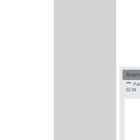
Árams
Pub
02:39