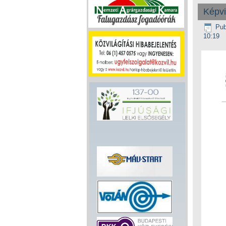
Képvi
Pub
10:19