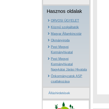
Hasznos oldalak
ORVOSI ÜGYELET
Közmű szolgáltatók
Magyar Államkincstár
Okmányiroda
Pest Megyei
Kormányhivatal
Pest Megyei
Kormányhivatal
Nagykátai Járási Hivatala
Önkormányzatok ASP
csatlakozása
Álláshirdetések