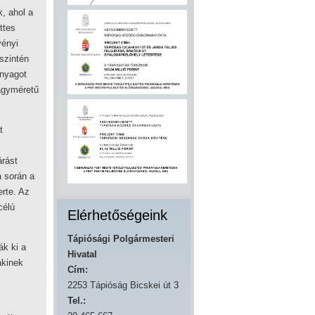
k, ahol a
ttes
vényi
 szintén
nyagot
nagyméretű
t
árást
sa során a
rte. Az
célú
Elérhetőségeink
Tápiósági Polgármesteri
ák ki a
Hivatal
 akinek
Cím:
2253 Tápióság Bicskei út 3
Tel.: