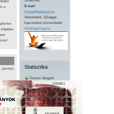
29-465-667
etében
E-mail:
és a
hivatal@tapiosag.hu
Weboldallal, ÚjSággal
kapcsolatos észrevételek:
egőrzése
info@tapiosag.hu
 órájában
tanú
ívón!
Statisztika
. (péntek)
Összes látogató:
5350851
Jelenleg online
Guests : 129 guests online