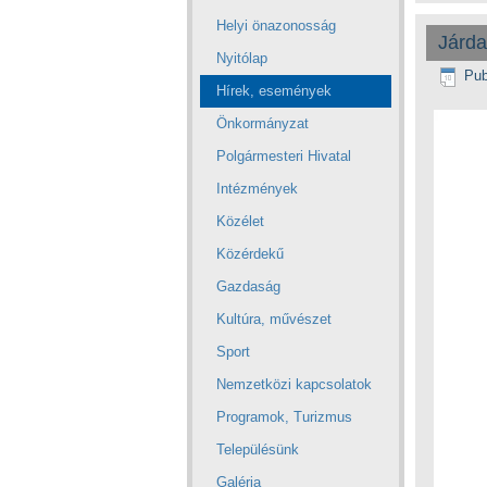
Helyi önazonosság
Járda
Nyitólap
Pub
Hírek, események
Önkormányzat
Polgármesteri Hivatal
Intézmények
Közélet
Közérdekű
Gazdaság
Kultúra, művészet
Sport
Nemzetközi kapcsolatok
Programok, Turizmus
Településünk
Galéria