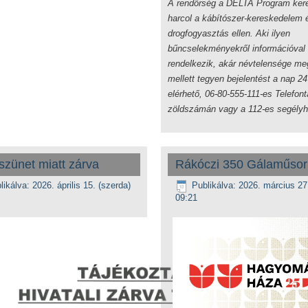
A rendőrség a DELTA Program ker
harcol a kábítószer-kereskedelem 
drogfogyasztás ellen. Aki ilyen
bűncselekményekről információval
rendelkezik, akár névtelensége m
mellett tegyen bejelentést a nap 24
elérhető, 06-80-555-111-es Telefon
zöldszámán vagy a 112-es segélyh
zünet miatt zárva
Rákóczi 350 Gálaműsor
likálva: 2026. április 15. (szerda)
Publikálva: 2026. március 27
09:21