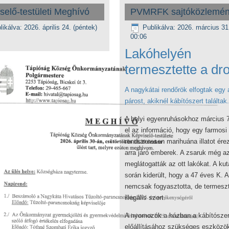
selő-testületi Meghívó
PVMRFK sajtóközlemé
likálva: 2026. április 24. (péntek)
Publikálva: 2026. március 31
00:06
Lakóhelyén
termesztette a dr
A nagykátai rendőrök elfogtak egy 
párost, akiknél kábítószert találtak.
A helyi egyenruhásokhoz március 7-
el az információ, hogy egy farmosi
rendszeresen marihuána illatot ére
arra járó emberek. A zsaruk még a
meglátogatták az ott lakókat. A kut
során kiderült, hogy a 47 éves K. At
nemcsak fogyasztotta, de termeszt
illegális szert.
A nyomozók a házban a kábítósze
előállításához szükséges eszközö