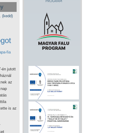
ny
. (kedd)
ogot
apa-fia
én jutott
 háznál
znek az
znap
atás
tila
ette is az
r
ket