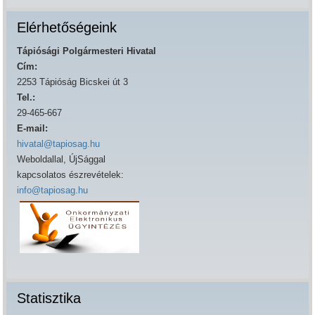
Elérhetőségeink
Tápiósági Polgármesteri Hivatal
Cím:
2253 Tápióság Bicskei út 3
Tel.:
29-465-667
E-mail:
hivatal@tapiosag.hu
Weboldallal, ÚjSággal
kapcsolatos észrevételek:
info@tapiosag.hu
Statisztika