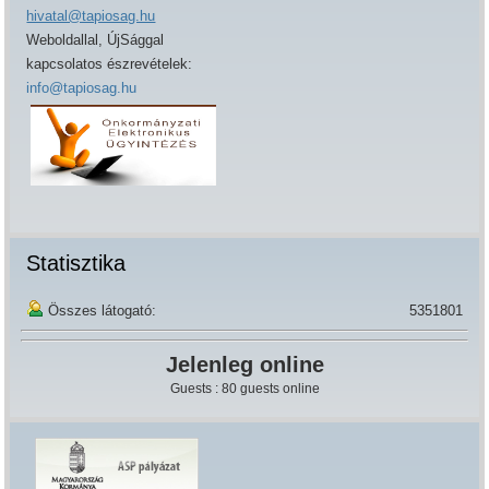
hivatal@tapiosag.hu
Weboldallal, ÚjSággal
kapcsolatos észrevételek:
info@tapiosag.hu
Statisztika
Összes látogató:
5351801
Jelenleg online
Guests : 80 guests online