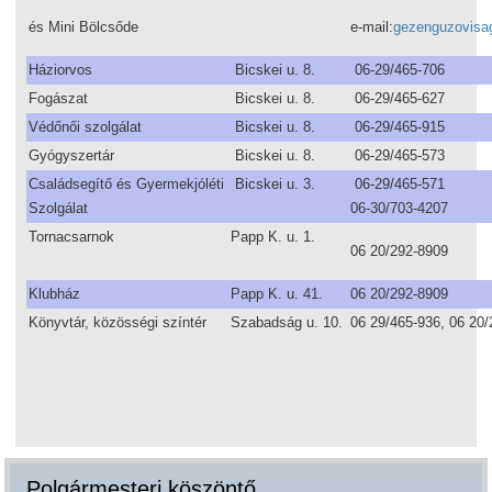
és Mini Bölcsőde
e-mail:
gezenguzovis
Háziorvos
Bicskei u. 8.
06-29/465-706
Fogászat
Bicskei u. 8.
06-29/465-627
Védőnői szolgálat
Bicskei u. 8.
06-29/465-915
Gyógyszertár
Bicskei u. 8.
06-29/465-573
Családsegítő és Gyermekjóléti
Bicskei u. 3.
06-29/465-571
Szolgálat
06-30/703-4207
Tornacsarnok
Papp K. u. 1.
06 20/292-8909
Klubház
Papp K. u. 41.
06 20/292-8909
Könyvtár, közösségi színtér
Szabadság u. 10.
06 29/465-936, 06 20
Polgármesteri köszöntő