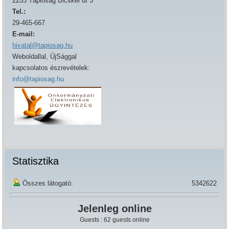
2253 Tápióság Bicskei út 3
Tel.:
29-465-667
E-mail:
hivatal@tapiosag.hu
Weboldallal, ÚjSággal
kapcsolatos észrevételek:
info@tapiosag.hu
Statisztika
Összes látogató:
5342622
Jelenleg online
Guests : 62 guests online