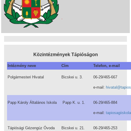
Közintézmények Tápióságon
Intézmény neve
Cím
Telefon, e-mail
Polgármesteri Hivatal
Bicskei u. 3.
06-29/465-667
e-mail:
hivatal@tapio
Papp Károly Általános Iskola
Papp K. u. 1.
06-29/465-884
e-mail:
tapiosagiisko
Tápiósági Gézengúz Óvoda
Bicskei u. 21.
06-29/465-253