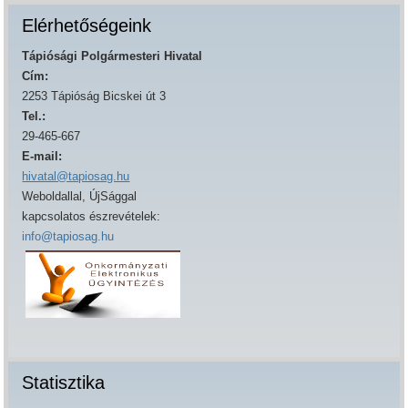
Elérhetőségeink
Tápiósági Polgármesteri Hivatal
Cím:
2253 Tápióság Bicskei út 3
Tel.:
29-465-667
E-mail:
hivatal@tapiosag.hu
Weboldallal, ÚjSággal
kapcsolatos észrevételek:
info@tapiosag.hu
Statisztika