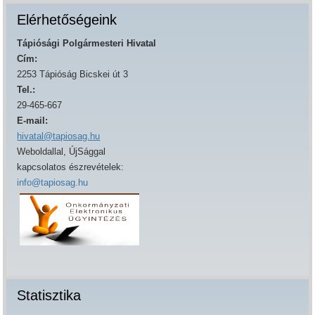
Elérhetőségeink
Tápiósági Polgármesteri Hivatal
Cím:
2253 Tápióság Bicskei út 3
Tel.:
29-465-667
E-mail:
hivatal@tapiosag.hu
Weboldallal, ÚjSággal
kapcsolatos észrevételek:
info@tapiosag.hu
Statisztika