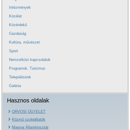
Intézmények
Közélet
Közérdekű
Gazdaság
Kultúra, művészet
Sport
Nemzetközi kapcsolatok
Programok, Turizmus
Településünk
Galéria
Hasznos oldalak
ORVOSI ÜGYELET
Közmű szolgáltatók
Magyar Államkincstár