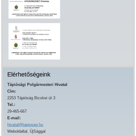
Elérhetőségeink
Tápiósági Polgármesteri Hivatal
Cím:
2253 Tápióság Bicskei út 3
Tel.:
29-465-667
E-mail:
hivatal@tapiosag.hu
Weboldallal, ÚjSággal