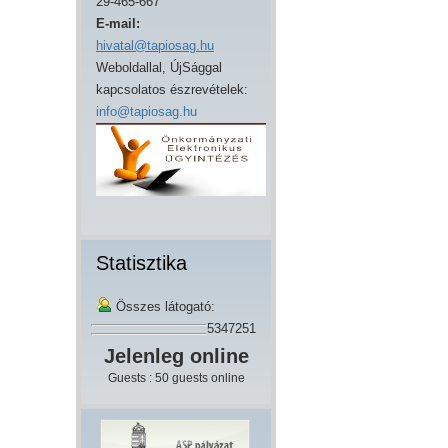
29-465-667
E-mail:
hivatal@tapiosag.hu
Weboldallal, ÚjSággal
kapcsolatos észrevételek:
info@tapiosag.hu
Statisztika
Összes látogató:
5347251
Jelenleg online
Guests : 50 guests online