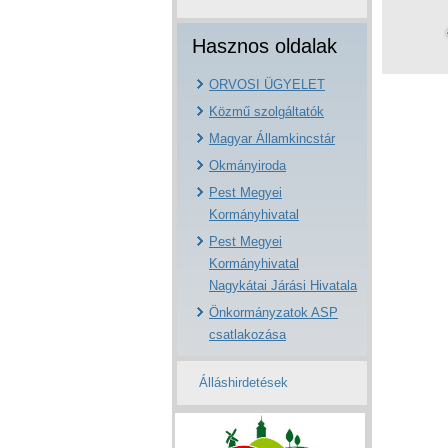
Hasznos oldalak
ORVOSI ÜGYELET
Közmű szolgáltatók
Magyar Államkincstár
Okmányiroda
Pest Megyei
Kormányhivatal
Pest Megyei
Kormányhivatal
Nagykátai Járási Hivatala
Önkormányzatok ASP
csatlakozása
Álláshirdetések