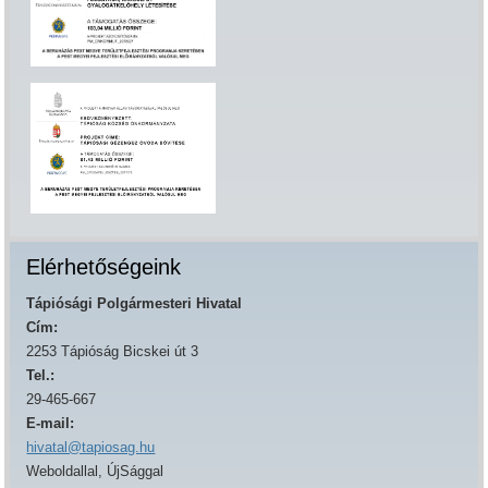
Elérhetőségeink
Tápiósági Polgármesteri Hivatal
Cím:
2253 Tápióság Bicskei út 3
Tel.:
29-465-667
E-mail:
hivatal@tapiosag.hu
Weboldallal, ÚjSággal