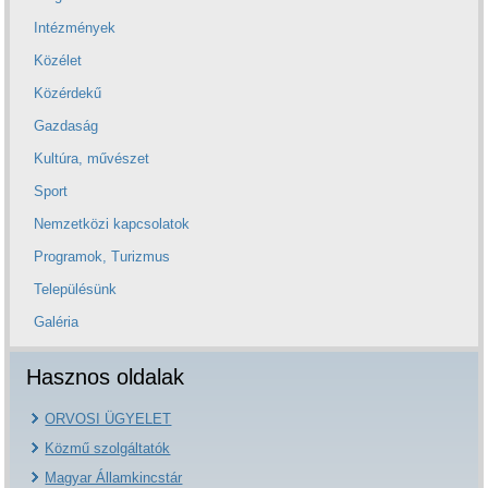
Intézmények
Közélet
Közérdekű
Gazdaság
Kultúra, művészet
Sport
Nemzetközi kapcsolatok
Programok, Turizmus
Településünk
Galéria
Hasznos oldalak
ORVOSI ÜGYELET
Közmű szolgáltatók
Magyar Államkincstár