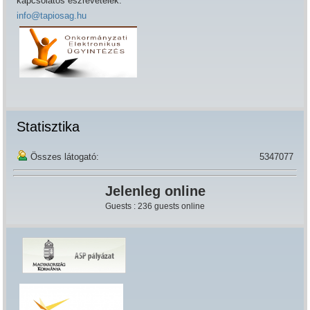
kapcsolatos észrevételek:
info@tapiosag.hu
Statisztika
Összes látogató:
5347077
Jelenleg online
Guests : 236 guests online