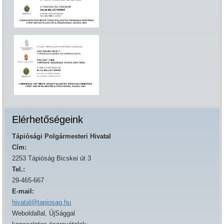
Elérhetőségeink
Tápiósági Polgármesteri Hivatal
Cím:
2253 Tápióság Bicskei út 3
Tel.:
29-465-667
E-mail:
hivatal@tapiosag.hu
Weboldallal, ÚjSággal