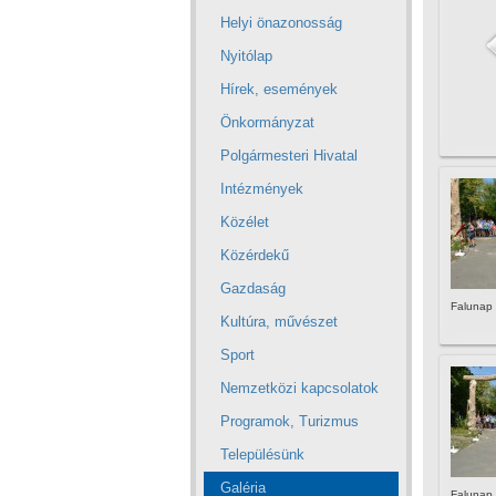
Helyi önazonosság
Nyitólap
Hírek, események
Önkormányzat
Polgármesteri Hivatal
Intézmények
Közélet
Közérdekű
Gazdaság
Falunap
Kultúra, művészet
Sport
Nemzetközi kapcsolatok
Programok, Turizmus
Településünk
Galéria
Falunap