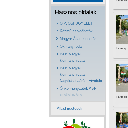
Hasznos oldalak
ORVOSI ÜGYELET
Közmű szolgáltatók
Magyar Államkincstár
Okmányiroda
Falunap
Pest Megyei
Kormányhivatal
Pest Megyei
Kormányhivatal
Nagykátai Járási Hivatala
Önkormányzatok ASP
csatlakozása
Falunap
Álláshirdetések