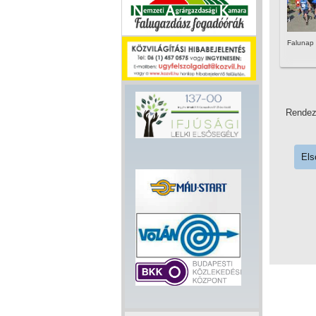
Falunap
Rende
Els