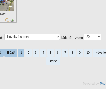
 2017
1
zés
Láthatók száma
ő
Előző
1
2
3
4
5
6
7
8
9
10
Követk
Utolsó
Powered by
Phoc