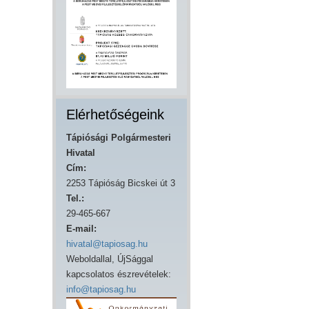
Elérhetőségeink
Tápiósági Polgármesteri
Hivatal
Cím:
2253 Tápióság Bicskei út 3
Tel.:
29-465-667
E-mail:
hivatal@tapiosag.hu
Weboldallal, ÚjSággal
kapcsolatos észrevételek:
info@tapiosag.hu