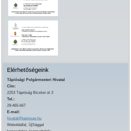
Elérhetőségeink
Tápiósági Polgármesteri Hivatal
Cím:
2253 Tápióság Bicskei út 3
Tel.:
29-465-667
E-mail:
hivatal@tapiosag.hu
Weboldallal, ÚjSággal