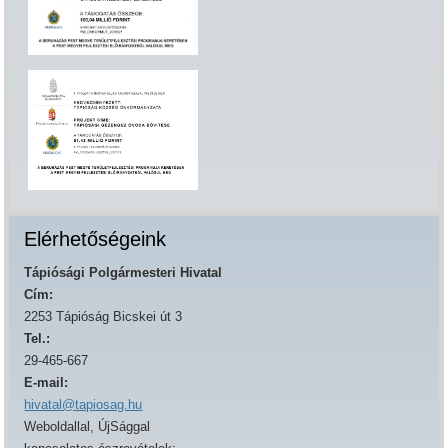
Elérhetőségeink
Tápiósági Polgármesteri Hivatal
Cím:
2253 Tápióság Bicskei út 3
Tel.:
29-465-667
E-mail:
hivatal@tapiosag.hu
Weboldallal, ÚjSággal