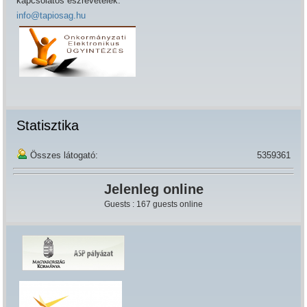
kapcsolatos észrevételek:
info@tapiosag.hu
Statisztika
Összes látogató:
5359361
Jelenleg online
Guests : 167 guests online