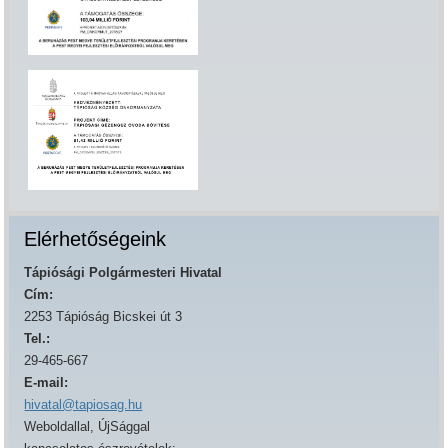
Elérhetőségeink
Tápiósági Polgármesteri Hivatal
Cím:
2253 Tápióság Bicskei út 3
Tel.:
29-465-667
E-mail:
hivatal@tapiosag.hu
Weboldallal, ÚjSággal