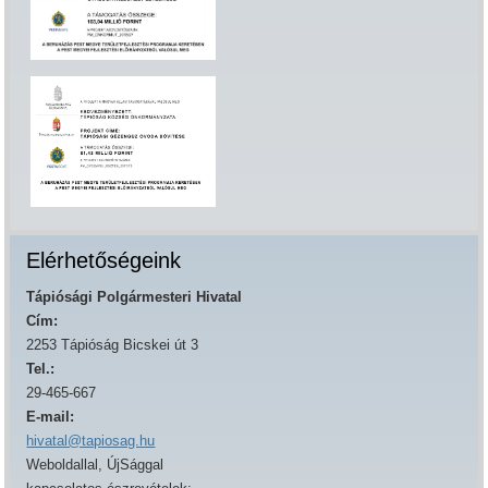
Elérhetőségeink
Tápiósági Polgármesteri Hivatal
Cím:
2253 Tápióság Bicskei út 3
Tel.:
29-465-667
E-mail:
hivatal@tapiosag.hu
Weboldallal, ÚjSággal