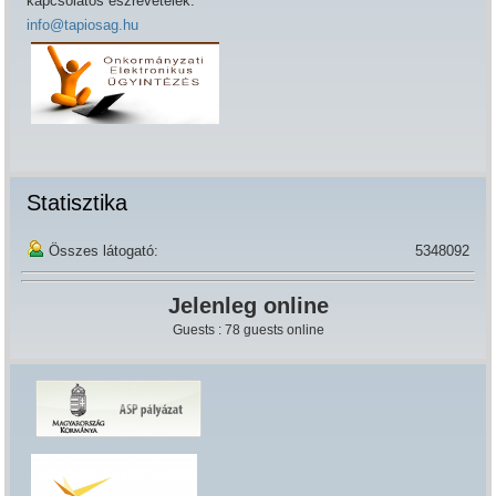
kapcsolatos észrevételek:
info@tapiosag.hu
Statisztika
Összes látogató:
5348092
Jelenleg online
Guests : 78 guests online