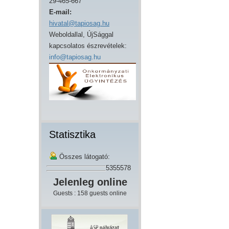
29-465-667
E-mail:
hivatal@tapiosag.hu
Weboldallal, ÚjSággal
kapcsolatos észrevételek:
info@tapiosag.hu
Statisztika
Összes látogató:
5355578
Jelenleg online
Guests : 158 guests online