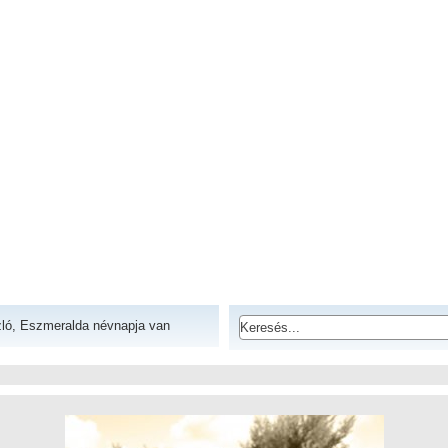
ló, Eszmeralda névnapja van