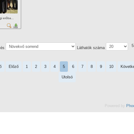
i erőba...
5
zés
Láthatók száma
ő
Előző
1
2
3
4
5
6
7
8
9
10
Követk
Utolsó
Powered by
Phoc