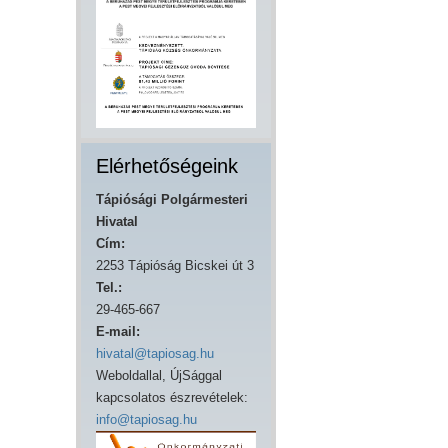
Elérhetőségeink
Tápiósági Polgármesteri
Hivatal
Cím:
2253 Tápióság Bicskei út 3
Tel.:
29-465-667
E-mail:
hivatal@tapiosag.hu
Weboldallal, ÚjSággal
kapcsolatos észrevételek:
info@tapiosag.hu