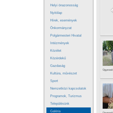
Helyi önazonosság
Nyitólap
Hírek, események
Önkormányzat
Polgármesteri Hivatal
Intézmények
Közélet
Közérdekű
Gazdaság
Ügyesség
Kultúra, művészet
Sport
Nemzetközi kapcsolatok
Programok, Turizmus
Településünk
Galéria
Ügyesség