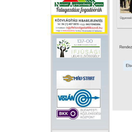
Ügyesség
Rende
Els