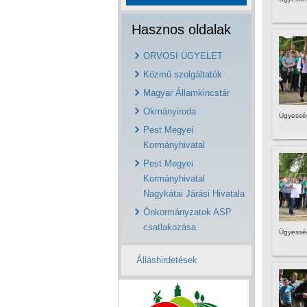
Hasznos oldalak
ORVOSI ÜGYELET
Közmű szolgáltatók
Magyar Államkincstár
Okmányiroda
Ügyesség
Pest Megyei
Kormányhivatal
Pest Megyei
Kormányhivatal
Nagykátai Járási Hivatala
Önkormányzatok ASP
csatlakozása
Ügyesség
Álláshirdetések