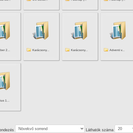
ber 2...
Karácsony...
Karácsony...
Adventi v...
ius 1...
endezés
Láthatók száma