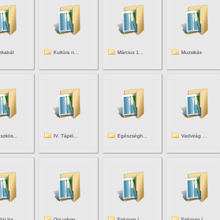
zkabál
Kultúra n...
Március 1...
Muzsikás
szkös...
IV. Tápió...
Egészségh...
Vadvirág ...
ai ba...
Ovi udvar...
Falunap (...
Falunap (...