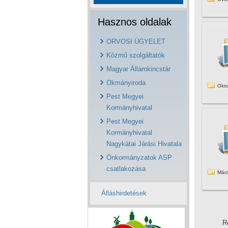
Hasznos oldalak
ORVOSI ÜGYELET
Közmű szolgáltatók
Magyar Államkincstár
Okmányiroda
Okto
Pest Megyei
Kormányhivatal
Pest Megyei
Kormányhivatal
Nagykátai Járási Hivatala
Önkormányzatok ASP
csatlakozása
Márc
Álláshirdetések
R