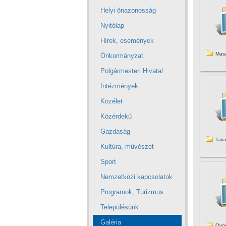
Helyi önazonosság
Nyitólap
Hírek, események
Mas
Önkormányzat
Polgármesteri Hivatal
Intézmények
Közélet
Közérdekű
Gazdaság
Tava
Kultúra, művészet
Sport
Nemzetközi kapcsolatok
Programok, Turizmus
Településünk
Galéria
Ovod