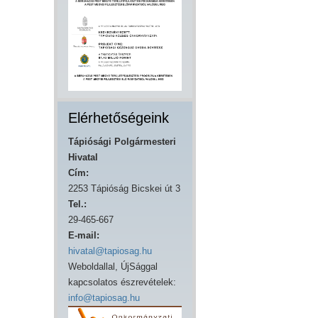
Elérhetőségeink
Tápiósági Polgármesteri
Hivatal
Cím:
2253 Tápióság Bicskei út 3
Tel.:
29-465-667
E-mail:
hivatal@tapiosag.hu
Weboldallal, ÚjSággal
kapcsolatos észrevételek:
info@tapiosag.hu