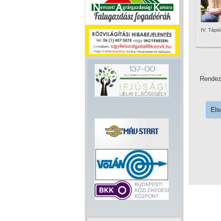
IV. Tápió
Rende
Els