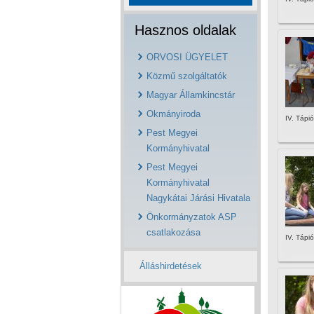
Hasznos oldalak
ORVOSI ÜGYELET
Közmű szolgáltatók
Magyar Államkincstár
Okmányiroda
IV. Tápió
Pest Megyei
Kormányhivatal
Pest Megyei
Kormányhivatal
Nagykátai Járási Hivatala
Önkormányzatok ASP
csatlakozása
IV. Tápió
Álláshirdetések