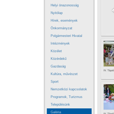
Helyi önazonosság
Nyitólap
Hírek, események
Önkormányzat
Polgármesteri Hivatal
Intézmények
Közélet
Közérdekű
Gazdaság
IV. Tápió
Kultúra, művészet
Sport
Nemzetközi kapcsolatok
Programok, Turizmus
Településünk
Galéria
IV. Tápió