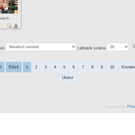
sági R...
1
zés
Láthatók száma
ő
Előző
1
2
3
4
5
6
7
8
9
10
Követk
Utolsó
Powered by
Phoc