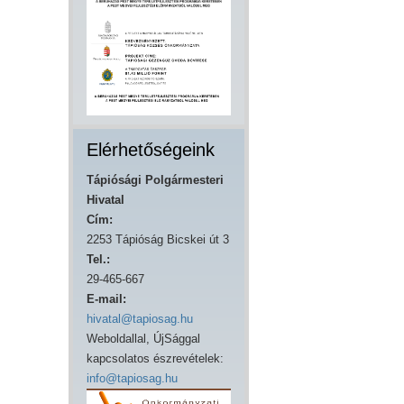
Elérhetőségeink
Tápiósági Polgármesteri
Hivatal
Cím:
2253 Tápióság Bicskei út 3
Tel.:
29-465-667
E-mail:
hivatal@tapiosag.hu
Weboldallal, ÚjSággal
kapcsolatos észrevételek:
info@tapiosag.hu